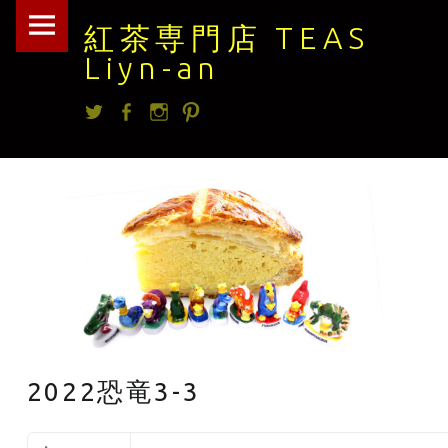
紅
Skip
紅茶専門店 TEAS
茶
to
Liyn-an
専
content
Twitter
facebook
Instagram
Pintrest
門
店
TEAS
Liyn-
an
site
navigation
2022恐竜3-3