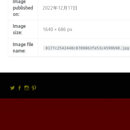
Image
published
2022年12月17日
on:
Image
1640 × 686 px
size:
Image file
8177c2542448c8789863fe53c4599b98.jpg
name:
Twitter
facebook
Instagram
Pintrest