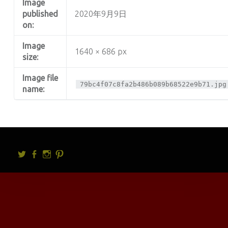
Image
published
2020年9月9日
on:
Image
1640 × 686 px
size:
Image file
79bc4f07c8fa2b486b089b68522e9b71.jpg
name:
Twitter
facebook
Instagram
Pintrest