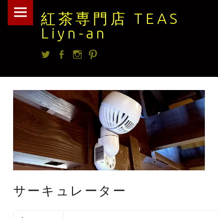
紅
Skip
紅茶専門店 TEAS
茶
to
Liyn-an
専
content
Twitter
facebook
Instagram
Pintrest
門
店
TEAS
Liyn-
an
site
navigation
サーキュレーター