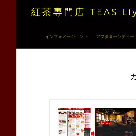
紅茶専門店 TEAS Liy
紅
Skip
インフォメーション
アフタヌーンティー
茶
to
専
content
門
店