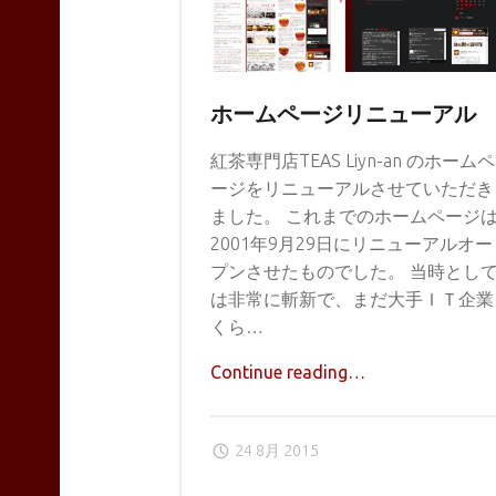
TEAS
ホームページリニューアル
紅茶専門店TEAS Liyn-an のホームペ
Liyn-
ージをリニューアルさせていただき
ました。 これまでのホームページ
2001年9月29日にリニューアルオー
an
プンさせたものでした。 当時とし
は非常に斬新で、まだ大手ＩＴ企業
くら…
site
"ホ
Continue reading
…
ー
ム
navigation
24 8月 2015
ペ
ー