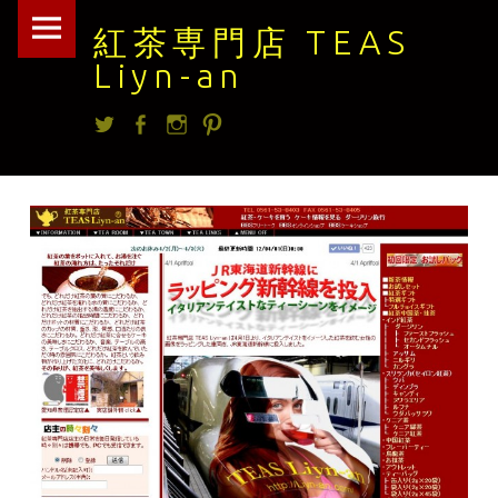
紅
Skip
紅茶専門店 TEAS
茶
to
Liyn-an
専
content
Twitter
facebook
Instagram
Pintrest
門
店
TEAS
Liyn-
an
site
navigation