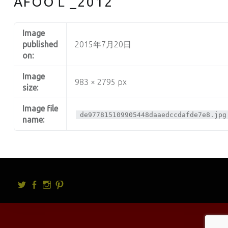
AFOOＬ_2012
Image
published
2015年7月20日
on:
Image
983 × 2795 px
size:
Image file
de977815109905448daaedccdafde7e8.jpg
name:
Twitter
facebook
Instagram
Pintrest