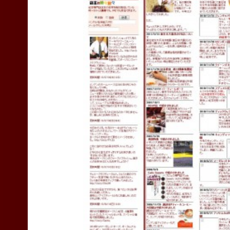
TEAS
Liyn-
an
site
navigation