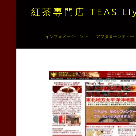
紅茶専門店 TEAS Liy
紅
Skip
インフォメーション
アフタヌーンティー
茶
to
専
content
門
店