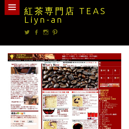
紅
Skip
紅茶専門店 TEAS
茶
to
Liyn-an
専
content
Twitter
facebook
Instagram
Pintrest
門
店
TEAS
Liyn-
an
site
navigation