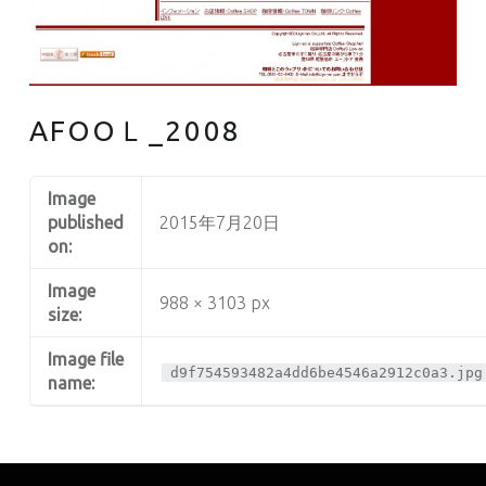
AFOOＬ_2008
Image
published
2015年7月20日
on:
Image
988 × 3103 px
size:
Image file
d9f754593482a4dd6be4546a2912c0a3.jpg
name: