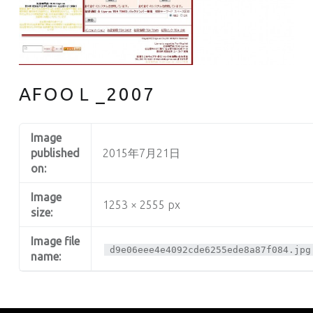
AFOOＬ_2007
Image
published
2015年7月21日
on:
Image
1253 × 2555 px
size:
Image file
d9e06eee4e4092cde6255ede8a87f084.jpg
name: