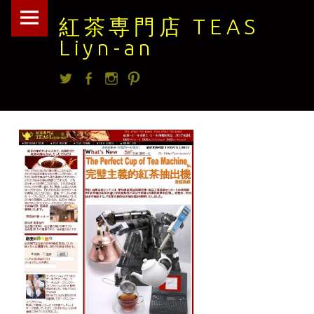
紅
Skip
紅茶専門店 TEAS
茶
to
Liyn-an
専
content
Twitter
facebook
Instagram
Pintrest
門
店
TEAS
Liyn-
an
site
navigation