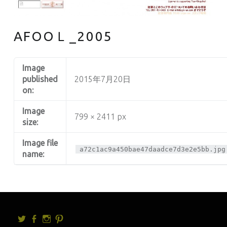
AFOOＬ_2005
Image
published
2015年7月20日
on:
Image
799 × 2411 px
size:
Image file
a72c1ac9a450bae47daadce7d3e2e5bb.jpg
name:
Twitter
facebook
Instagram
Pintrest