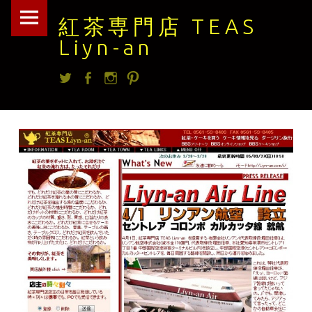
紅
Skip
紅茶専門店 TEAS
茶
to
Liyn-an
専
content
Twitter
facebook
Instagram
Pintrest
門
店
TEAS
Liyn-
an
site
navigation