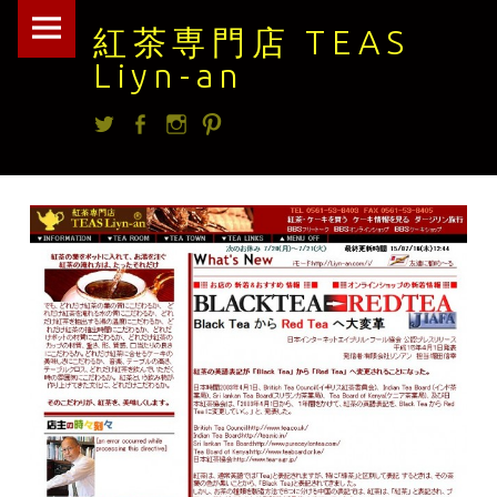
紅
Skip
紅茶専門店 TEAS
茶
to
Liyn-an
専
content
Twitter
facebook
Instagram
Pintrest
門
店
TEAS
Liyn-
an
site
navigation