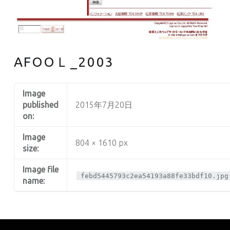
AFOOＬ_2003
Image
published
2015年7月20日
on:
Image
804 × 1610 px
size:
Image file
febd5445793c2ea54193a88fe33bdf10.jpg
name: