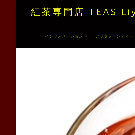
紅茶専門店 TEAS Liy
紅
Skip
インフォメーション
アフタヌーンティー
茶
to
専
content
門
店