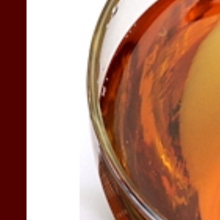
TEAS
Liyn-
an
site
navigation