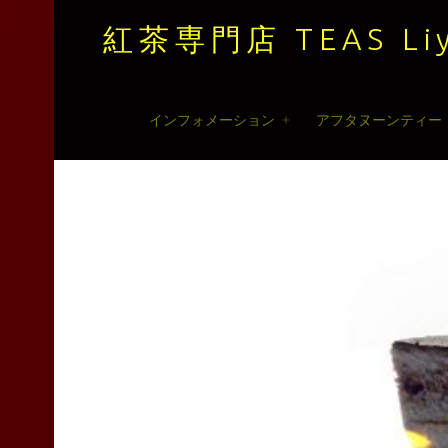
紅茶専門店 TEAS Liy
紅
Skip
インフォメーション
アフタヌーンティー
茶
to
専
content
門
店