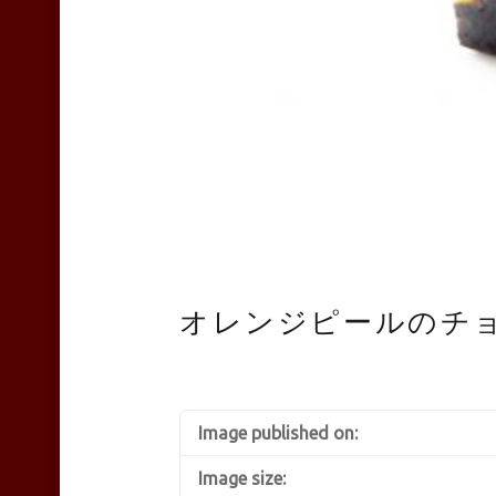
TEAS
Liyn-
an
オレンジピールのチ
site
Image published on:
navigation
Image size: