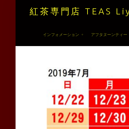
紅茶専門店 TEAS Liy
紅
Skip
インフォメーション
アフタヌーンティー
茶
to
専
content
門
店