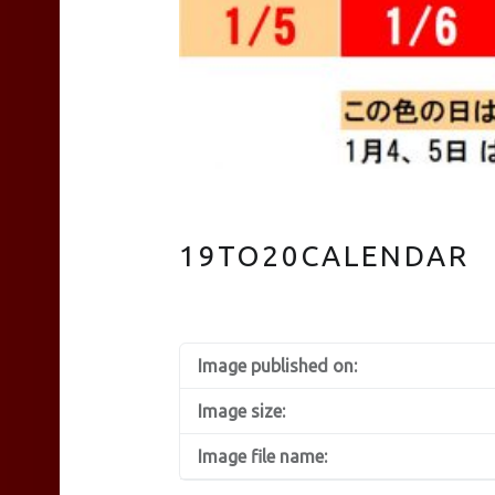
TEAS
Liyn-
19TO20CALENDAR
an
site
Image published on:
Image size:
navigation
Image file name: