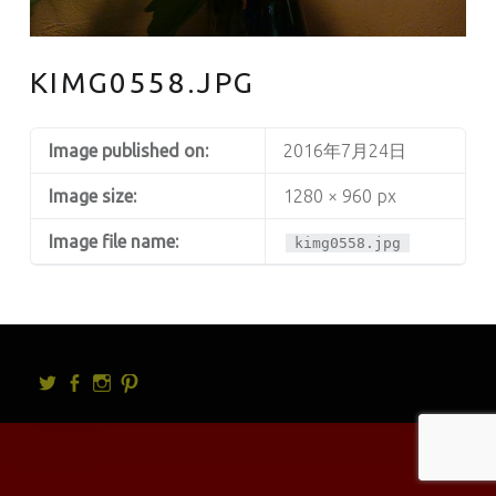
KIMG0558.JPG
Image published on:
2016年7月24日
Image size:
1280 × 960 px
Image file name:
kimg0558.jpg
Twitter
facebook
Instagram
Pintrest