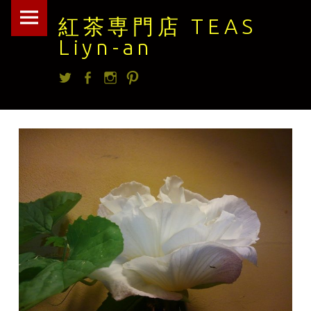
紅
Skip
紅茶専門店 TEAS
茶
to
Liyn-an
専
content
Twitter
facebook
Instagram
Pintrest
門
店
TEAS
Liyn-
an
site
navigation