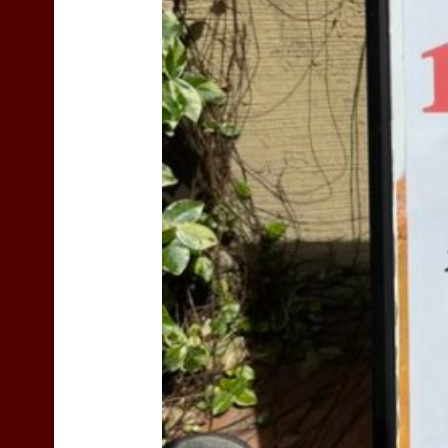
TEAS
Liyn-
an
site
navigation