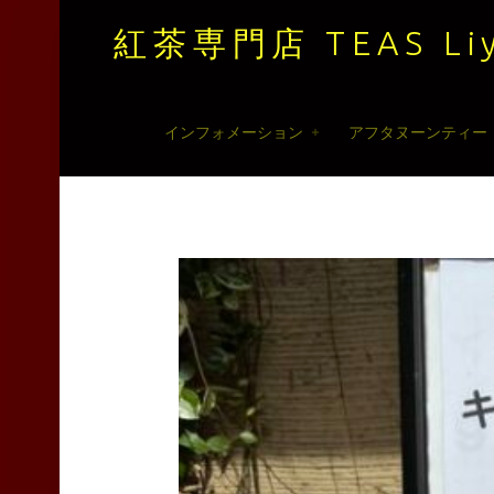
紅茶専門店 TEAS Liy
紅
Skip
インフォメーション
アフタヌーンティー
茶
to
専
content
門
店