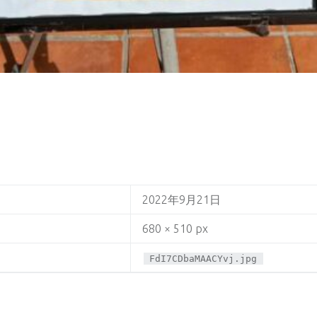
2022年9月21日
680 × 510 px
FdI7CDbaMAACYvj.jpg