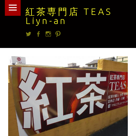
紅
Skip
紅茶専門店 TEAS
茶
to
Liyn-an
専
content
Twitter
facebook
Instagram
Pintrest
門
店
TEAS
Liyn-
an
site
navigation