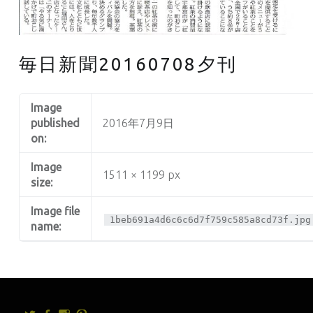
毎日新聞20160708夕刊
Image
published
2016年7月9日
on:
Image
1511 × 1199 px
size:
Image file
1beb691a4d6c6c6d7f759c585a8cd73f.jpg
name: