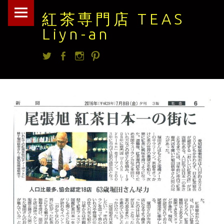
紅
Skip
紅茶専門店 TEAS
茶
to
Liyn-an
専
content
Twitter
facebook
Instagram
Pintrest
門
店
TEAS
Liyn-
an
site
navigation